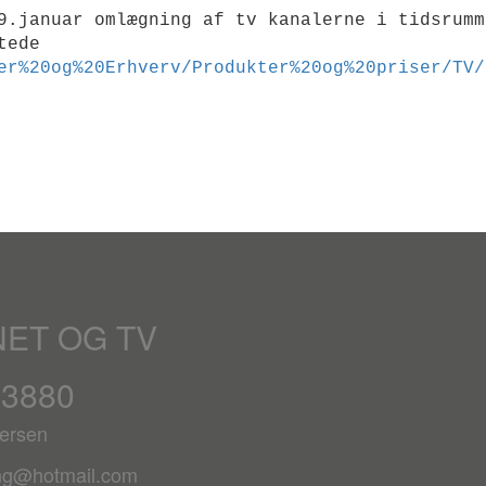
9.januar omlægning af tv kanalerne i tidsrumm
tede
er%20og%20Erhverv/Produkter%20og%20priser/TV/
NET OG TV
63880
ersen
ing@hotmail.com