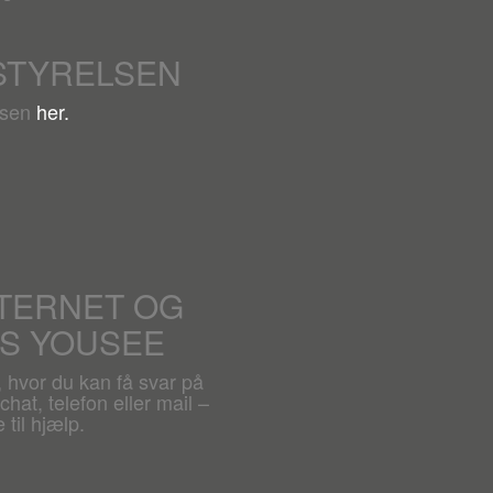
STYRELSEN
lsen
her.
NTERNET OG
OS YOUSEE
, hvor du kan få svar på
hat, telefon eller mail –
 til hjælp.