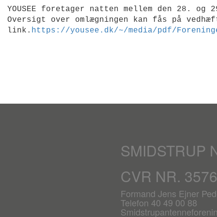
YOUSEE foretager natten mellem den 28. og 2
Oversigt over omlægningen kan fås på vedhæf
link.
https://yousee.dk/~/media/pdf/Forening
SMIDSTRUP 
CVR NR. 357
Formand Jens Ejner Ped
Telefon 40 49 00 88
Smidstrupantenneforen