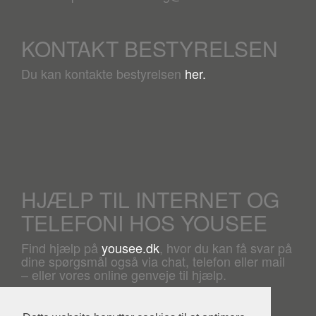
KONTAKT BESTYRELSEN
Du kan kontakte bestyrelsen
her.
HJÆLP TIL INTERNET OG
TELEFONI HOS YOUSEE
Find hjælp på
yousee.dk
, hvor du kan få svar på
dine spørgsmål også via chat, telefon eller mail
– eller vores online genveje til hjælp.