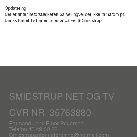
Opdatering:
Det er antenneforstærkeren på Vellingvej der ikke får strøm pt.
Dansk Kabel Tv har en montør på vej til Smidstrup.
SMIDSTRUP NET OG TV
CVR NR. 35763880
Formand Jens Ejner Pedersen
Telefon 40 49 00 88
Smidstrupantenneforening@hotmail.com