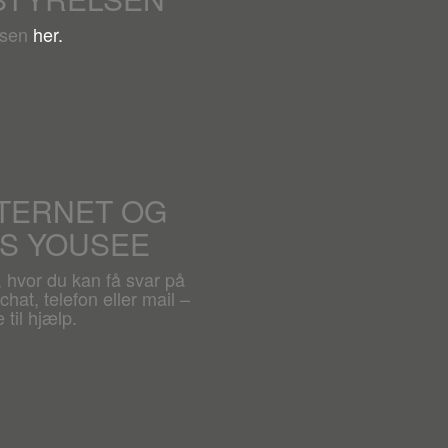
lsen
her.
NTERNET OG
OS YOUSEE
, hvor du kan få svar på
hat, telefon eller mail –
 til hjælp.