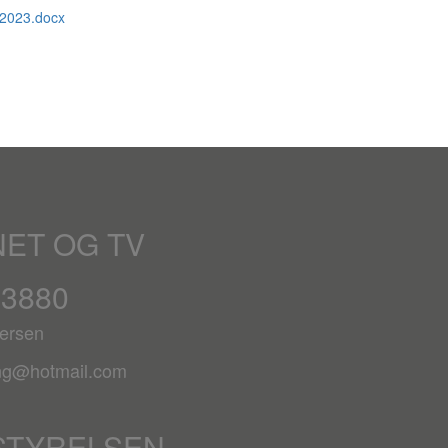
-2023.docx
NET OG TV
63880
ersen
ing@hotmail.com
STYRELSEN