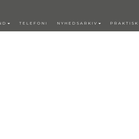
ND
TELEFONI
NYHEDSARKIV
PRAKTISK