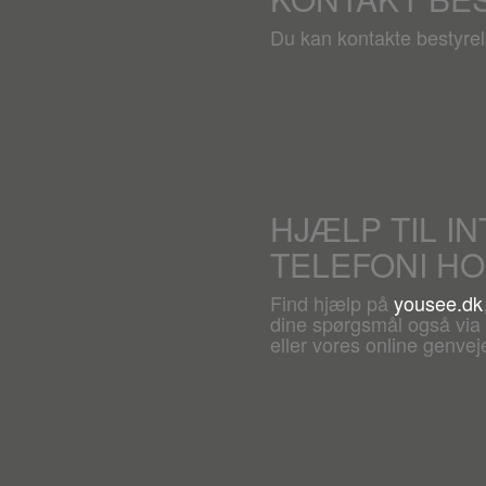
Du kan kontakte bestyre
HJÆLP TIL I
TELEFONI H
Find hjælp på
yousee.dk
dine spørgsmål også via c
eller vores online genveje