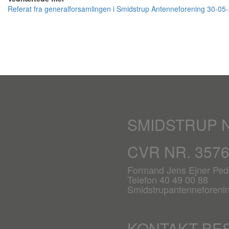
Referat fra generalforsamlingen i Smidstrup Antenneforening 30-05
SMIDSTRUP 
CVR NR. 357
Formand Jens Ejner Ped
Telefon 40 49 00 88
Smidstrupantenneforen
KONTAKT BE