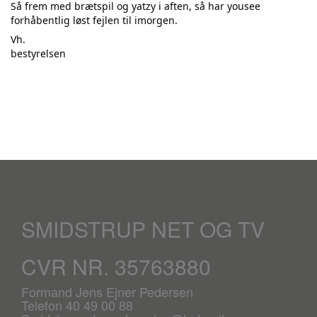
Så frem med brætspil og yatzy i aften, så har yousee
forhåbentlig løst fejlen til imorgen.
Vh.
bestyrelsen
SMIDSTRUP NET OG TV
CVR NR. 35763880
Formand Jens Ejner Pedersen
Telefon 40 49 00 88