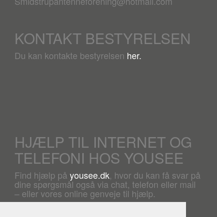
Smidstrupantenneforening@hotmail.com
KONTAKT BESTYRELSEN
Du kan kontakte bestyrelsen
her.
HJÆLP TIL INTERNET OG
TELEFONI HOS YOUSEE
Find hjælp på
yousee.dk
, hvor du kan få svar på
dine spørgsmål også via chat, telefon eller mail
– eller vores online genveje til hjælp.